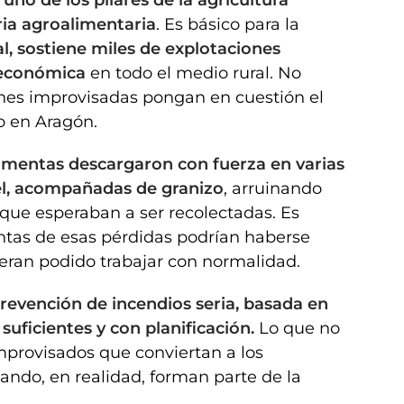
 uno de los pilares de la agricultura
ria agroalimentaria
. Es básico para la
, sostiene miles de explotaciones
d económica
en todo el medio rural. No
nes improvisadas pongan en cuestión el
co en Aragón.
ormentas descargaron con fuerza en varias
uel, acompañadas de granizo
, arruinando
que esperaban a ser recolectadas. Es
ntas de esas pérdidas podrían haberse
bieran podido trabajar con normalidad.
prevención de incendios seria, basada en
suficientes y con planificación.
Lo que no
provisados que conviertan a los
ando, en realidad, forman parte de la