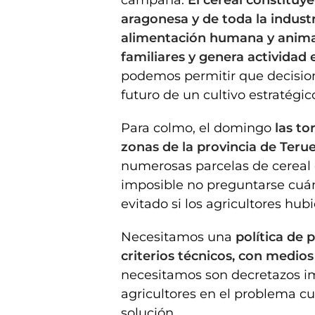
campaña.
El cereal constituye
aragonesa y de toda la indust
alimentación humana y animal
familiares y genera activida
podemos permitir que decisio
futuro de un cultivo estratégi
Para colmo, el domingo
las t
zonas de la provincia de Ter
numerosas parcelas de cereal 
imposible no preguntarse cuá
evitado si los agricultores hu
Necesitamos una
política de 
criterios técnicos, con medios 
necesitamos son decretazos im
agricultores en el problema cu
solución.