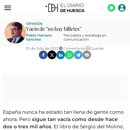
ACTUALIDAD
OPINIÓN
Vacío de "no hay billetes"
ECONOMÍA
Pablo Hernanz
Periodista y estratega en
Sánchez
comunicación
TECNOLOGÍA
30 de Julio de 2022
Comentarios
Guardar
TURISMO
AGROALIMENTACIÓN
DEPORTES
CULTURA
SOCIEDAD
OPINIÓN
España nunca ha estado tan llena de gente como
ahora. Pero
sigue tan vacía como desde hace
GALERÍAS
dos o tres mil años
. El libro de Sergio del Molino,