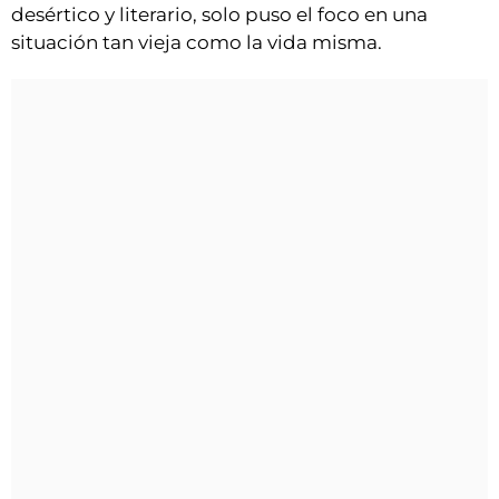
VÍDEOS
desértico y literario, solo puso el foco en una
situación tan vieja como la vida misma.
CONTACTAR
FIESTAS EN EL ALTO ARAGÓN
FIESTAS DE SAN LORENZO
AGENDA
CARTELERA
FARMACIAS
HORÓSCOPO
ESQUELAS
CLUB DEL AMIGO MILITANTE
INICIAR SESIÓN