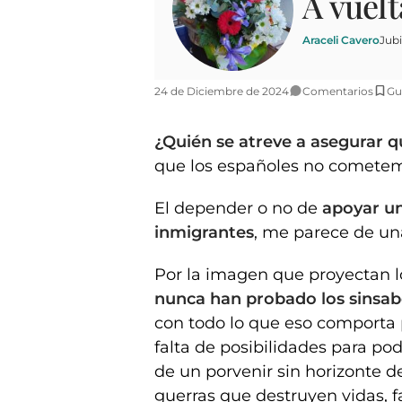
A vuelt
Araceli Cavero
Jubi
24 de Diciembre de 2024
Comentarios
Gu
¿Quién se atreve a asegurar q
que los españoles no cometem
El depender o no de
apoyar un
inmigrantes
, me parece de un
Por la imagen que proyectan l
nunca han probado los sinsabo
con todo lo que eso comporta pa
falta de posibilidades para pod
de un porvenir sin horizonte de
guerras que destruyen vidas, f