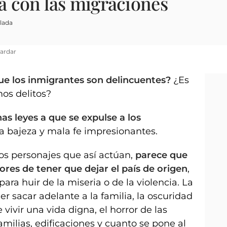
a con las migraciones
lada
ardar
ue los inmigrantes son delincuentes?
¿Es
os delitos?
as leyes a que se expulse a los
a bajeza y mala fe impresionantes.
os personajes que así actúan,
parece que
res de tener que dejar el país de origen
,
ra huir de la miseria o de la violencia. La
er sacar adelante a la familia, la oscuridad
 vivir una vida digna, el horror de las
amilias, edificaciones y cuanto se pone al