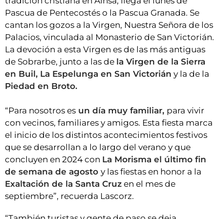
tradición cristiana en Aínsa, llega el lunes de
Pascua de Pentecostés o la Pascua Granada. Se
cantan los gozos a la Virgen, Nuestra Señora de los
Palacios, vinculada al Monasterio de San Victorián.
La devoción a esta Virgen es de las más antiguas
de Sobrarbe, junto a las de
la Virgen de la Sierra
en Buil, La Espelunga en San Victorián
y la de la
Piedad en Broto.
“Para nosotros es
un día muy familiar,
para vivir
con vecinos, familiares y amigos. Esta fiesta marca
el inicio de los distintos acontecimientos festivos
que se desarrollan a lo largo del verano y que
concluyen en 2024 con
La Morisma el último fin
de semana de agosto
y las fiestas en honor a la
Exaltación de la Santa Cruz
en el mes de
septiembre”, recuerda Lascorz.
“También turistas y gente de paso se deja