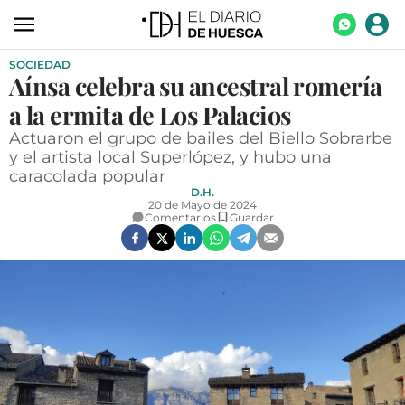
SOCIEDAD
ACTUALIDAD
Aínsa celebra su ancestral romería
ECONOMÍA
a la ermita de Los Palacios
TECNOLOGÍA
Actuaron el grupo de bailes del Biello Sobrarbe
y el artista local Superlópez, y hubo una
TURISMO
caracolada popular
D.H.
AGROALIMENTACIÓN
20 de Mayo de 2024
Comentarios
Guardar
DEPORTES
CULTURA
SOCIEDAD
OPINIÓN
GALERÍAS