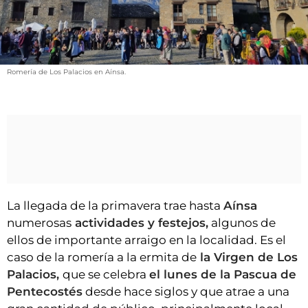
VÍDEOS
CONTACTAR
FIESTAS EN EL ALTO ARAGÓN
Romería de Los Palacios en Aínsa.
FIESTAS DE SAN LORENZO
AGENDA
CARTELERA
FARMACIAS
HORÓSCOPO
ESQUELAS
La llegada de la primavera trae hasta
Aínsa
numerosas
actividades y festejos,
algunos de
CLUB DEL AMIGO MILITANTE
ellos de importante arraigo en la localidad. Es el
caso de la romería a la ermita de
la Virgen de Los
Palacios,
que se celebra
el lunes de la Pascua de
INICIAR SESIÓN
Pentecostés
desde hace siglos y que atrae a una