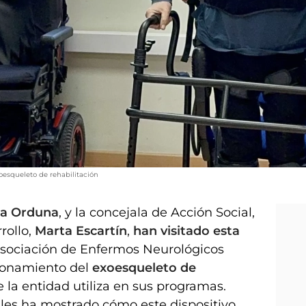
oesqueleto de rehabilitación
a Orduna
, y la concejala de Acción Social,
rollo,
Marta Escartín
,
han visitado esta
 Asociación de Enfermos Neurológicos
cionamiento del
exoesqueleto de
 la entidad utiliza en sus programas.
n les ha mostrado cómo este dispositivo