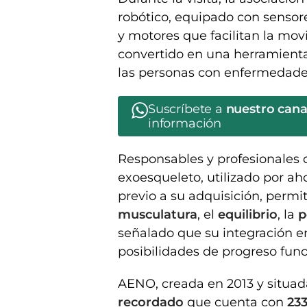
robótico, equipado con sensor
y motores que facilitan la movi
convertido en una herramienta
las personas con enfermedade
Suscríbete a
nuestro can
información
Responsables y profesionales 
exoesqueleto, utilizado por ah
previo a su adquisición, permit
musculatura
, el
equilibrio
, la
p
señalado que su integración e
posibilidades de progreso func
AENO, creada en 2013 y situad
recordado
que cuenta con
233