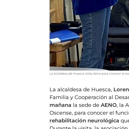
La alcaldesa de Huesca visita Aeno para conocer el ex
La alcaldesa de Huesca,
Loren
Familia y Cooperación al Desar
mañana
la sede de
AENO
, la
Oscense, para conocer el fun
rehabilitación neurológica
que
Durante la visita, la asociació