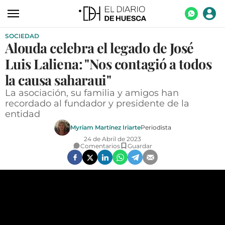
SOCIEDAD
ACTUALIDAD
Alouda celebra el legado de José
ECONOMÍA
Luis Laliena: "Nos contagió a todos
TECNOLOGÍA
la causa saharaui"
La asociación, su familia y amigos han
TURISMO
recordado al fundador y presidente de la
entidad
AGROALIMENTACIÓN
Myriam Martínez Iriarte
Periodista
DEPORTES
24 de Abril de 2023
Comentarios
Guardar
CULTURA
SOCIEDAD
OPINIÓN
GALERÍAS