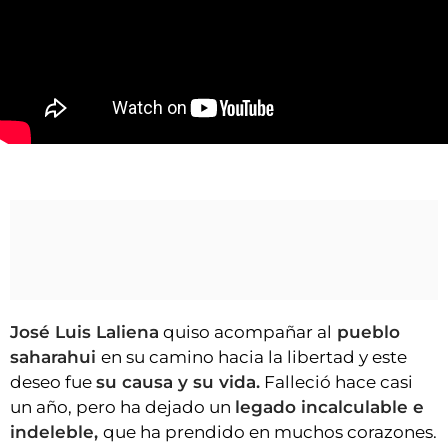
VÍDEOS
CONTACTAR
FIESTAS EN EL ALTO ARAGÓN
FIESTAS DE SAN LORENZO
AGENDA
Homenaje de Alouda a José Luis Laliena
CARTELERA
FARMACIAS
HORÓSCOPO
ESQUELAS
José Luis Laliena
quiso acompañar al
pueblo
CLUB DEL AMIGO MILITANTE
saharahui
en su camino hacia la libertad y este
deseo fue
su causa y su vida.
Falleció hace casi
INICIAR SESIÓN
un año, pero ha dejado un
legado incalculable e
indeleble,
que ha prendido en muchos corazones.