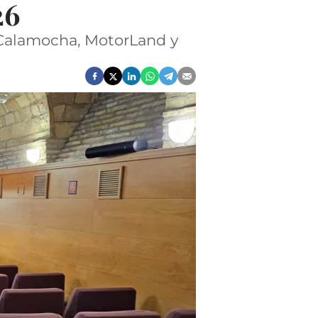
26
 Calamocha, MotorLand y