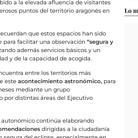
ebido a la elevada afluencia de visitantes
Lo m
rosos puntos del territorio aragonés en
recuerdan que estos espacios han sido
 para facilitar una observación
“segura y
izando además servicios básicos y un
dad y de la capacidad de acogida.
entra entre los territorios más
de este
acontecimiento astronómico,
para
 meses mediante un grupo
por distintas áreas del Ejecutivo
no autonómico continúa elaborando
ecomendaciones
dirigidas a la ciudadanía
n segura del eclipse, especialmente en