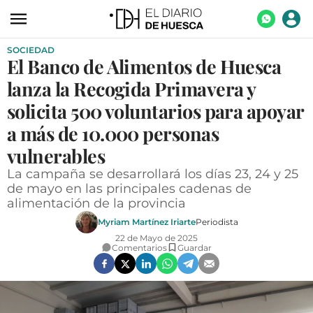
SOCIEDAD
ACTUALIDAD
El Banco de Alimentos de Huesca
ECONOMÍA
lanza la Recogida Primavera y
TECNOLOGÍA
solicita 500 voluntarios para apoyar
a más de 10.000 personas
TURISMO
vulnerables
AGROALIMENTACIÓN
La campaña se desarrollará los días 23, 24 y 25
DEPORTES
de mayo en las principales cadenas de
alimentación de la provincia
CULTURA
Myriam Martínez Iriarte
Periodista
SOCIEDAD
22 de Mayo de 2025
Comentarios
Guardar
OPINIÓN
GALERÍAS