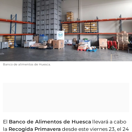
VÍDEOS
CONTACTAR
FIESTAS EN EL ALTO ARAGÓN
FIESTAS DE SAN LORENZO
AGENDA
CARTELERA
Banco de alimentos de Huesca.
FARMACIAS
HORÓSCOPO
ESQUELAS
CLUB DEL AMIGO MILITANTE
INICIAR SESIÓN
El
Banco de Alimentos de Huesca
llevará a cabo
la
Recogida Primavera
desde este viernes 23, el 24