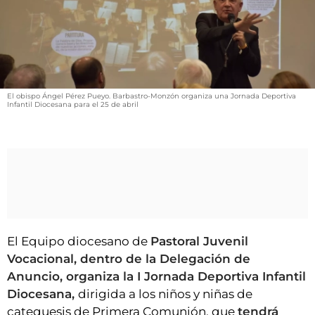
VÍDEOS
CONTACTAR
FIESTAS EN EL ALTO ARAGÓN
FIESTAS DE SAN LORENZO
El obispo Ángel Pérez Pueyo. Barbastro-Monzón organiza una Jornada Deportiva
AGENDA
Infantil Diocesana para el 25 de abril
CARTELERA
FARMACIAS
HORÓSCOPO
ESQUELAS
El Equipo diocesano de
Pastoral Juvenil
CLUB DEL AMIGO MILITANTE
Vocacional, dentro de la Delegación de
Anuncio, organiza la I Jornada Deportiva Infantil
INICIAR SESIÓN
Diocesana,
dirigida a los niños y niñas de
catequesis de Primera Comunión, que
tendrá