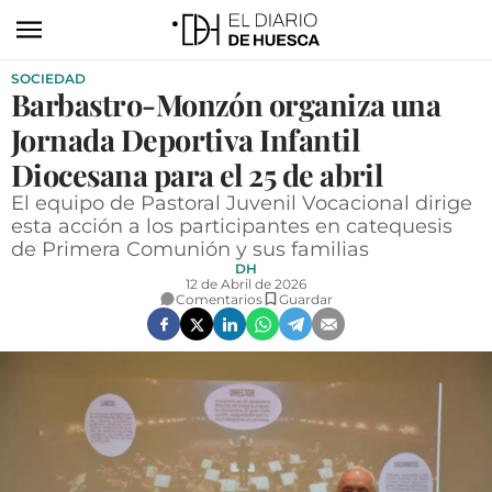
SOCIEDAD
ACTUALIDAD
Barbastro-Monzón organiza una
ECONOMÍA
Jornada Deportiva Infantil
TECNOLOGÍA
Diocesana para el 25 de abril
El equipo de Pastoral Juvenil Vocacional dirige
TURISMO
esta acción a los participantes en catequesis
de Primera Comunión y sus familias
AGROALIMENTACIÓN
DH
12 de Abril de 2026
DEPORTES
Comentarios
Guardar
CULTURA
SOCIEDAD
OPINIÓN
GALERÍAS