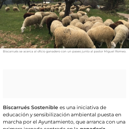
VÍDEOS
CONTACTAR
AGENDA
CARTELERA
FARMACIAS
Biscarrués se acerca al oficio ganadero con un paseo junto al pastor Miguel Romeo.
HORÓSCOPO
ESQUELAS
CLUB DEL AMIGO MILITANTE
INICIAR SESIÓN
Biscarrués Sostenible
es
una iniciativa de
educación y sensibilización ambiental puesta en
marcha por el Ayuntamiento, que arranca con una