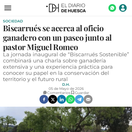
SOCIEDAD
ACTUALIDAD
Biscarrués se acerca al oficio
ECONOMÍA
ganadero con un paseo junto al
TECNOLOGÍA
pastor Miguel Romeo
La jornada inaugural de “Biscarrués Sostenible”
TURISMO
combinará una charla sobre ganadería
extensiva y una experiencia práctica para
AGROALIMENTACIÓN
conocer su papel en la conservación del
DEPORTES
territorio y el futuro rural
D.H.
CULTURA
05 de Mayo de 2026
Comentarios
Guardar
SOCIEDAD
OPINIÓN
GALERÍAS