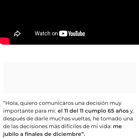
VÍDEOS
CONTACTAR
FIESTAS EN EL ALTO ARAGÓN
FIESTAS DE SAN LORENZO
AGENDA
Rosa Casals nos anuncia su jubilación
CARTELERA
FARMACIAS
HORÓSCOPO
ESQUELAS
“Hola, quiero comunicaros una decisión muy
CLUB DEL AMIGO MILITANTE
importante para mi:
el 11 del 11 cumplo 65 años
y,
después de darle muchas vueltas, he tomado una
INICIAR SESIÓN
de las decisiones más difíciles de mi vida:
me
jubilo a finales de diciembre”.