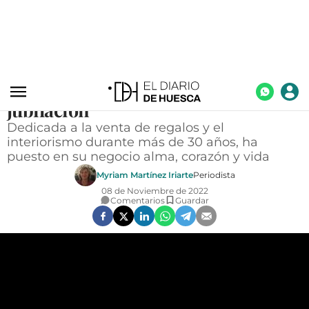
SOCIEDAD
ACTUALIDAD
La carismática comerciante de la
ECONOMÍA
Correría Rosa Casals anuncia su
TECNOLOGÍA
jubilación
Dedicada a la venta de regalos y el
TURISMO
interiorismo durante más de 30 años, ha
puesto en su negocio alma, corazón y vida
AGROALIMENTACIÓN
Myriam Martínez Iriarte
Periodista
DEPORTES
08 de Noviembre de 2022
Comentarios
Guardar
CULTURA
SOCIEDAD
OPINIÓN
GALERÍAS