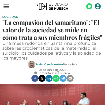
SOCIEDAD
ACTUALIDAD
"La compasión del samaritano": "El
ECONOMÍA
valor de la sociedad se mide en
TECNOLOGÍA
cómo trata a sus miembros frágiles"
Una mesa redonda en Santa Ana profundiza
TURISMO
sobre las problemáticas de la maternidad, el
suicidio, los cuidados paliativos y la soledad de
AGROALIMENTACIÓN
los mayores
DEPORTES
Javier García Antón
Periodista
01 de Junio de 2026
CULTURA
Comentarios
Guardar
SOCIEDAD
OPINIÓN
GALERÍAS