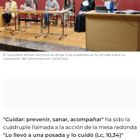
VÍDEOS
CONTACTAR
FIESTAS EN EL ALTO ARAGÓN
FIESTAS DE SAN LORENZO
AGENDA
El sacerdote Wilson Ascensio se dirige a los presentes en la jornada sobre La
CARTELERA
compasión del samaritano en Santa Ana
FARMACIAS
HORÓSCOPO
ESQUELAS
CLUB DEL AMIGO MILITANTE
"Cuidar: prevenir, sanar, acompañar"
ha sido la
INICIAR SESIÓN
cuádruple llamada a la acción de la mesa redonda
"Lo llevó a una posada y lo cuidó (Lc, 10,34)"