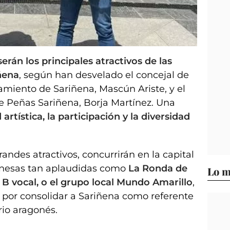
 y presidente de la Agrupación de Peñas de Sariñena
rán los principales atractivos de las
iñena
, según han desvelado el concejal de
amiento de Sariñena, Mascún Ariste, y el
e Peñas Sariñena, Borja Martínez. Una
 artística, la participación y la diversidad
randes atractivos, concurrirán en la capital
nesas tan aplaudidas como
La Ronda de
Lo m
 B vocal, o el grupo local Mundo Amarillo
,
 por consolidar a Sariñena como referente
rio aragonés.