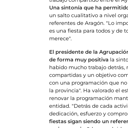
trabajo compartido entre el A
Una sintonía que ha permitido
un salto cualitativo a nivel or
referentes de Aragón. "Lo impo
es una fiesta para todos y de t
merece".
El presidente de la Agrupació
de forma muy positiva
la sint
habido mucho trabajo detrás, 
compartidas y un objetivo com
con una programación que no t
la provincia". Ha valorado el e
renovar la programación mante
entidad. "Detrás de cada activi
dedicación, esfuerzo y compr
fiestas sigan siendo un refere