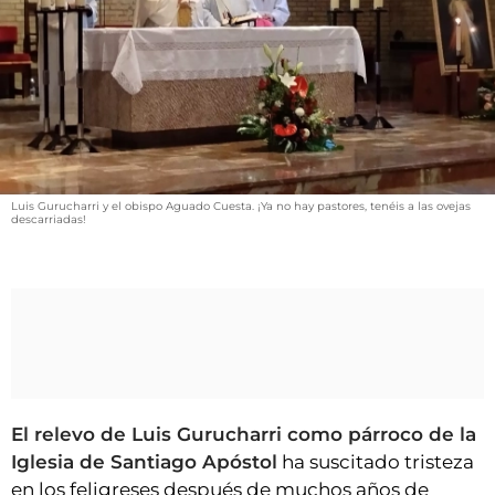
VÍDEOS
CONTACTAR
FIESTAS EN EL ALTO ARAGÓN
FIESTAS DE SAN LORENZO
AGENDA
CARTELERA
Luis Gurucharri y el obispo Aguado Cuesta. ¡Ya no hay pastores, tenéis a las ovejas
descarriadas!
FARMACIAS
HORÓSCOPO
ESQUELAS
CLUB DEL AMIGO MILITANTE
El relevo de Luis Gurucharri como párroco de la
INICIAR SESIÓN
Iglesia de Santiago Apóstol
ha suscitado tristeza
en los feligreses después de muchos años de