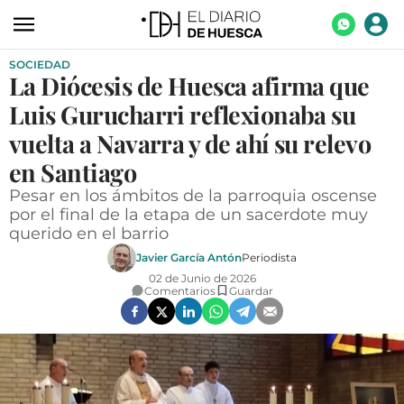
SOCIEDAD
ACTUALIDAD
La Diócesis de Huesca afirma que
ECONOMÍA
Luis Gurucharri reflexionaba su
TECNOLOGÍA
vuelta a Navarra y de ahí su relevo
en Santiago
TURISMO
Pesar en los ámbitos de la parroquia oscense
AGROALIMENTACIÓN
por el final de la etapa de un sacerdote muy
querido en el barrio
DEPORTES
Javier García Antón
Periodista
CULTURA
02 de Junio de 2026
Comentarios
Guardar
SOCIEDAD
OPINIÓN
GALERÍAS