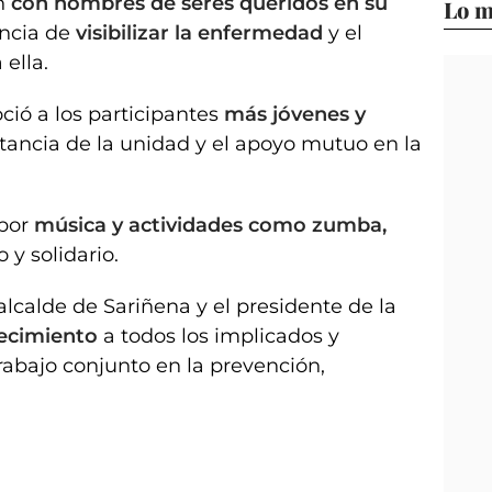
on
con nombres de seres queridos en su
Lo m
ancia de
visibilizar la enfermedad
y el
ella.
noció a los participantes
más jóvenes y
tancia de la unidad y el apoyo mutuo en la
por
música y actividades como zumba,
 y solidario.
alcalde de Sariñena y el presidente de la
ecimiento
a todos los implicados y
trabajo conjunto en la prevención,