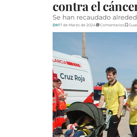
contra el cánce
Se han recaudado alrededo
DH
17 de Marzo de 2024
Comentarios
Gua