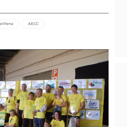
ariñena
AECC