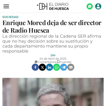
SOCIEDAD
ACTUALIDAD
Enrique Mored deja de ser director
ECONOMÍA
de Radio Huesca
TECNOLOGÍA
La dirección regional de la Cadena SER afirma
que no hay decisión sobre su sustitución y
TURISMO
cada departamento mantiene su propio
responsable
AGROALIMENTACIÓN
DH
24 de Abril de 2025
Comentarios
Guardar
DEPORTES
CULTURA
SOCIEDAD
OPINIÓN
GALERÍAS