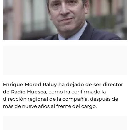
VÍDEOS
CONTACTAR
FIESTAS EN EL ALTO ARAGÓN
FIESTAS DE SAN LORENZO
Enrique Mored
AGENDA
CARTELERA
FARMACIAS
HORÓSCOPO
Enrique Mored Raluy ha dejado de ser director
ESQUELAS
de Radio Huesca
, como ha confirmado la
dirección regional de la compañía, después de
CLUB DEL AMIGO MILITANTE
más de nueve años al frente del cargo.
INICIAR SESIÓN