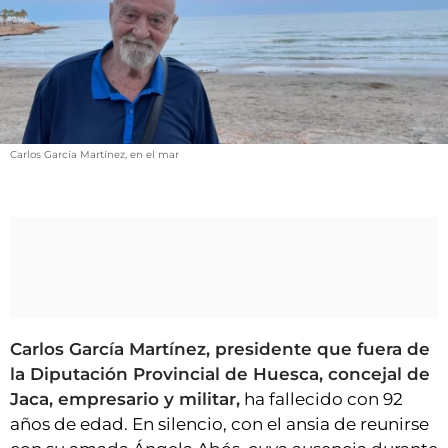
VÍDEOS
CONTACTAR
FIESTAS EN EL ALTO ARAGÓN
FIESTAS DE SAN LORENZO
AGENDA
Carlos García Martínez, en el mar
CARTELERA
FARMACIAS
HORÓSCOPO
ESQUELAS
CLUB DEL AMIGO MILITANTE
Carlos García Martínez, presidente que fuera de
la Diputación Provincial de Huesca, concejal de
Jaca, empresario y militar,
ha fallecido con 92
INICIAR SESIÓN
años de edad. En silencio, con el ansia de reunirse