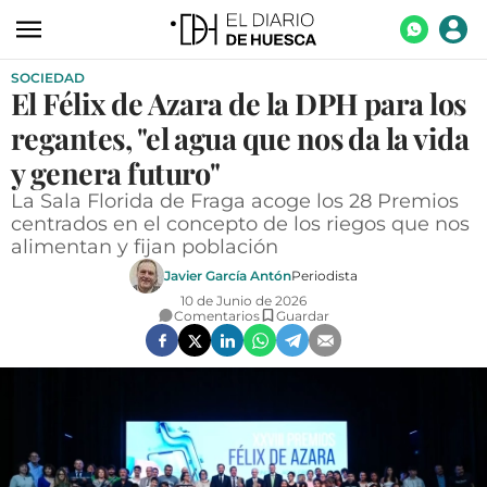
SOCIEDAD
ACTUALIDAD
El Félix de Azara de la DPH para los
ECONOMÍA
regantes, "el agua que nos da la vida
TECNOLOGÍA
y genera futuro"
La Sala Florida de Fraga acoge los 28 Premios
TURISMO
centrados en el concepto de los riegos que nos
alimentan y fijan población
AGROALIMENTACIÓN
Javier García Antón
Periodista
DEPORTES
10 de Junio de 2026
Comentarios
Guardar
CULTURA
SOCIEDAD
OPINIÓN
GALERÍAS