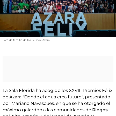
VÍDEOS
CONTACTAR
FIESTAS EN EL ALTO ARAGÓN
FIESTAS DE SAN LORENZO
AGENDA
Foto de familia de los Félix de Azara
CARTELERA
FARMACIAS
HORÓSCOPO
ESQUELAS
CLUB DEL AMIGO MILITANTE
La Sala Florida ha acogido los XXVIII Premios Félix
de Azara "Donde el agua crea futuro", presentado
por Mariano Navascués, en que se ha otorgado el
INICIAR SESIÓN
máximo galardón a las comunidades de
Riegos