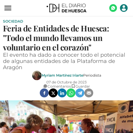
SOCIEDAD
ACTUALIDAD
Feria de Entidades de Huesca:
ECONOMÍA
"Todo el mundo llevamos un
TECNOLOGÍA
voluntario en el corazón"
El evento ha dado a conocer todo el potencial
TURISMO
de algunas entidades de la Plataforma de
Aragón
AGROALIMENTACIÓN
Myriam Martínez Iriarte
Periodista
DEPORTES
07 de Octubre de 2023
Comentarios
Guardar
CULTURA
SOCIEDAD
OPINIÓN
GALERÍAS