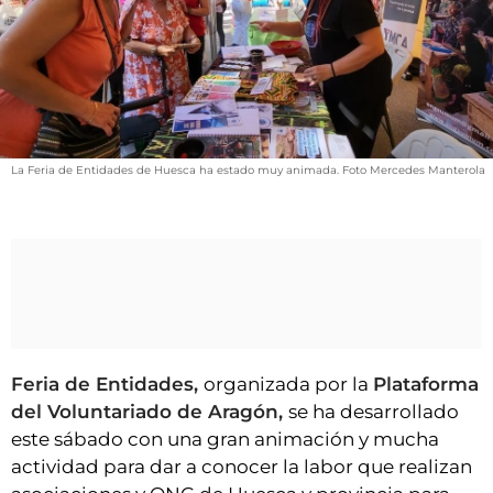
VÍDEOS
CONTACTAR
FIESTAS EN EL ALTO ARAGÓN
FIESTAS DE SAN LORENZO
AGENDA
La Feria de Entidades de Huesca ha estado muy animada. Foto Mercedes Manterola
CARTELERA
FARMACIAS
HORÓSCOPO
ESQUELAS
CLUB DEL AMIGO MILITANTE
Feria de Entidades,
organizada por la
Plataforma
del Voluntariado de Aragón,
se ha desarrollado
este sábado con una gran animación y mucha
INICIAR SESIÓN
actividad para dar a conocer la labor que realizan