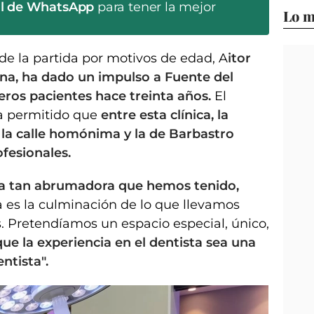
al de WhatsApp
para tener la mejor
Lo m
e la partida por motivos de edad, A
itor
ena, ha dado un impulso a Fuente del
eros pacientes hace treinta años.
El
a permitido que
entre esta clínica, la
 la calle homónima y la de Barbastro
fesionales.
ida tan abrumadora que hemos tenido,
a es la culminación de lo que llevamos
s. Pretendíamos un espacio especial, único,
e la experiencia en el dentista sea una
ntista".