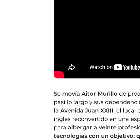
Fuente del Ángel Clínica Dental en Huesca, una inaug
Se movía Aitor Murillo
de proa
pasillo largo y sus dependenci
la Avenida Juan XXIII
, el loca
inglés reconvertido en una esp
para
albergar a veinte profes
tecnologías con un objetivo: q