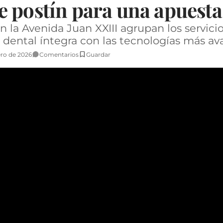
e postín para una apuest
n la Avenida Juan XXIII agrupan los servicio
d dental íntegra con las tecnologías más a
ero de 2026
Comentarios
Guardar