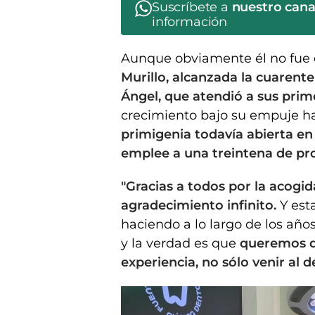
Suscríbete a
nuestro can
información
Aunque obviamente él no fue d
Murillo, alcanzada la cuarent
Ángel, que atendió a sus prim
crecimiento bajo su empuje h
primigenia todavía abierta en
emplee a una treintena de pro
"Gracias a todos por la acog
agradecimiento infinito.
Y est
haciendo a lo largo de los año
y la verdad es que
queremos qu
experiencia, no sólo venir al de