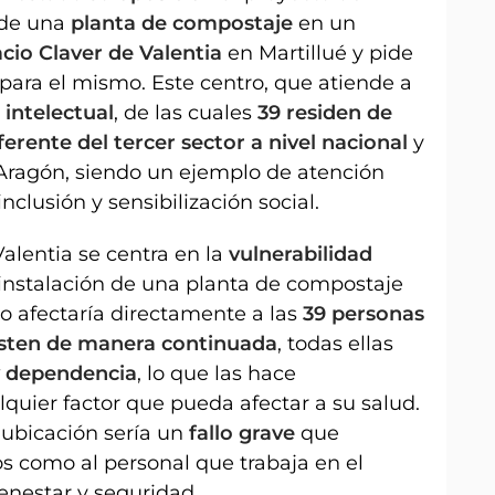
 de una
planta de compostaje
en un
cio Claver de Valentia
en Martillué y pide
para el mismo. Este centro, que atiende a
intelectual
, de las cuales
39 residen de
ferente del tercer sector a nivel nacional
y
 Aragón, siendo un ejemplo de atención
nclusión y sensibilización social.
alentia se centra en la
vulnerabilidad
 instalación de una planta de compostaje
o afectaría directamente a las
39 personas
isten de manera continuada
, todas ellas
 y dependencia
, lo que las hace
quier factor que pueda afectar a su salud.
 ubicación sería un
fallo grave
que
os como al personal que trabaja en el
nestar y seguridad.