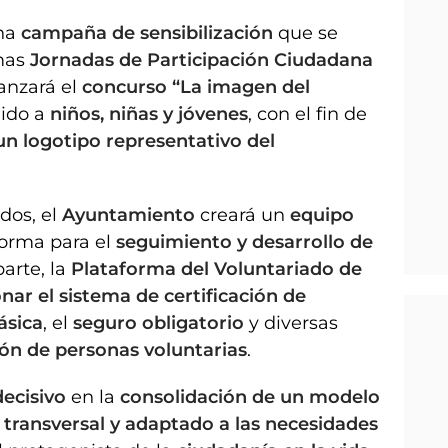
una
campaña de sensibilización
que se
imas
Jornadas de Participación Ciudadana
lanzará el
concurso “La imagen del
igido a
niños, niñas y jóvenes
, con el fin de
un logotipo representativo del
dos, el
Ayuntamiento
creará un
equipo
forma para el
seguimiento y desarrollo de
parte, la
Plataforma del Voluntariado de
nar el sistema de certificación de
ásica
, el
seguro obligatorio
y diversas
ión de personas voluntarias
.
ecisivo
en la
consolidación de un modelo
 transversal y adaptado a las necesidades