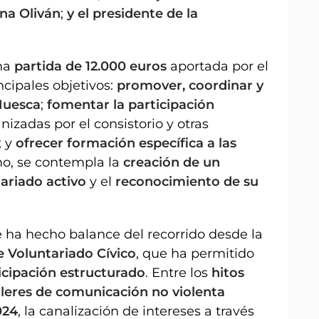
na Oliván
;
y el presidente de la
una
partida de 12.000 euros
aportada por el
cipales objetivos:
promover, coordinar y
Huesca
;
fomentar la participación
izadas por el consistorio y otras
; y
ofrecer formación específica a las
mo, se contempla la
creación de un
tariado activo
y el
reconocimiento de su
se ha hecho balance del recorrido desde la
 Voluntariado Cívico
, que ha permitido
icipación estructurado
. Entre los
hitos
lleres de comunicación no violenta
024
, la canalización de intereses a través