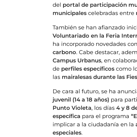
del
portal de participación mu
municipales
celebradas entre
También se han afianzado inic
Voluntariado en la Feria Inte
ha incorporado novedades com
carbono
. Cabe destacar, adem
Campus Urbanus
, en colabora
de
perfiles específicos
como lo
las
mairalesas durante las Fie
De cara al futuro, se ha anun
juvenil (14 a 18 años)
para parti
Punto Violeta
, los días
4 y 8 d
específica
para el programa
“E
implicar a la ciudadanía en la
especiales
.