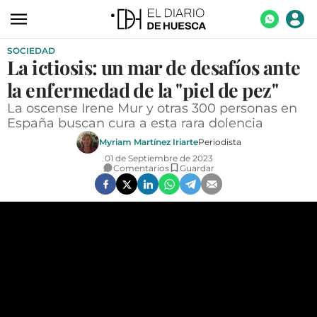
SOCIEDAD
ACTUALIDAD
La ictiosis: un mar de desafíos ante
ECONOMÍA
la enfermedad de la "piel de pez"
TECNOLOGÍA
La oscense Irene Mur y otras 300 personas en
España buscan cura a esta rara dolencia
TURISMO
Myriam Martínez Iriarte
Periodista
01 de Septiembre de 2023
AGROALIMENTACIÓN
Comentarios
Guardar
DEPORTES
CULTURA
SOCIEDAD
OPINIÓN
GALERÍAS