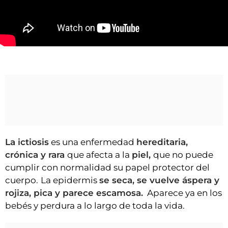
VÍDEOS
CONTACTAR
FIESTAS EN EL ALTO ARAGÓN
Irene Mur y la ictiosis, la enfermedad de la "piel de pez"
FIESTAS DE SAN LORENZO
AGENDA
CARTELERA
FARMACIAS
HORÓSCOPO
La ictiosis
es una enfermedad
hereditaria,
ESQUELAS
crónica y rara
que afecta a la
piel,
que no puede
cumplir con normalidad su papel protector del
CLUB DEL AMIGO MILITANTE
cuerpo.
La epidermis
se seca, se vuelve áspera y
rojiza, pica y parece escamosa.
Aparece ya en los
INICIAR SESIÓN
bebés y perdura a lo largo de toda la vida.