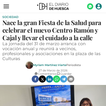
SOCIEDAD
ACTUALIDAD
Nace la gran Fiesta de la Salud para
ECONOMÍA
celebrar el nuevo Centro Ramón y
TECNOLOGÍA
Cajal y llevar el cuidado a la calle
La jornada del 31 de marzo arranca con
TURISMO
vocación anual y reunirá a vecinos,
profesionales y asociaciones en la plaza de las
AGROALIMENTACIÓN
Culturas
DEPORTES
Myriam Martínez Iriarte
Periodista
27 de Marzo de 2026
CULTURA
Comentarios
Guardar
SOCIEDAD
OPINIÓN
GALERÍAS