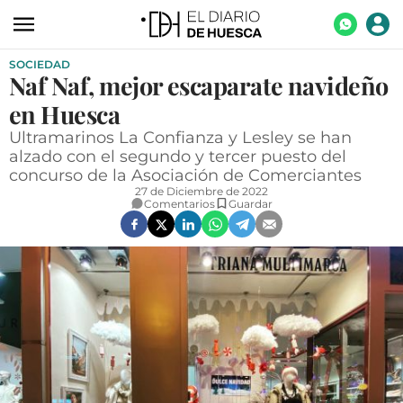
SOCIEDAD
ACTUALIDAD
Naf Naf, mejor escaparate navideño
ECONOMÍA
en Huesca
TECNOLOGÍA
Ultramarinos La Confianza y Lesley se han
alzado con el segundo y tercer puesto del
TURISMO
concurso de la Asociación de Comerciantes
27 de Diciembre de 2022
AGROALIMENTACIÓN
Comentarios
Guardar
DEPORTES
CULTURA
SOCIEDAD
OPINIÓN
GALERÍAS