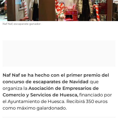
VÍDEOS
CONTACTAR
FIESTAS EN EL ALTO ARAGÓN
Naf Naf, escaparate ganador
FIESTAS DE SAN LORENZO
AGENDA
CARTELERA
FARMACIAS
HORÓSCOPO
Naf Naf se ha hecho con el primer premio del
ESQUELAS
concurso de escaparates de Navidad
que
organiza la
Asociación de Empresarios de
CLUB DEL AMIGO MILITANTE
Comercio y Servicios de Huesca,
financiado por
el Ayuntamiento de Huesca. Recibirá 350 euros
INICIAR SESIÓN
como máximo galardonado.