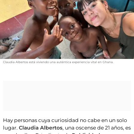
VÍDEOS
CONTACTAR
FIESTAS EN EL ALTO ARAGÓN
FIESTAS DE SAN LORENZO
AGENDA
CARTELERA
Claudia Albertos está viviendo una auténtica experiencia vital en Ghana.
FARMACIAS
HORÓSCOPO
ESQUELAS
CLUB DEL AMIGO MILITANTE
INICIAR SESIÓN
Hay personas cuya curiosidad no cabe en un solo
lugar.
Claudia Albertos
, una oscense de 21 años, es