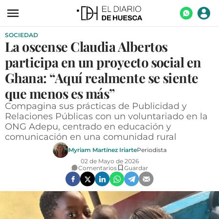
SOCIEDAD
ACTUALIDAD
La oscense Claudia Albertos
ECONOMÍA
participa en un proyecto social en
TECNOLOGÍA
Ghana: “Aquí realmente se siente
que menos es más”
TURISMO
Compagina sus prácticas de Publicidad y
AGROALIMENTACIÓN
Relaciones Públicas con un voluntariado en la
ONG Adepu, centrado en educación y
DEPORTES
comunicación en una comunidad rural
CULTURA
Myriam Martínez Iriarte
Periodista
02 de Mayo de 2026
SOCIEDAD
Comentarios
Guardar
OPINIÓN
GALERÍAS