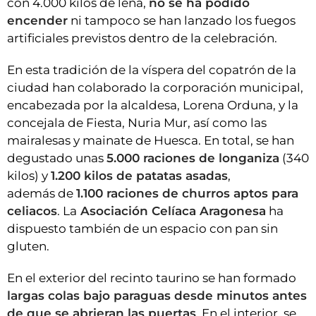
con 4.000 kilos de leña,
no se ha podido
encender
ni tampoco se han lanzado los fuegos
artificiales previstos dentro de la celebración.
En esta tradición de la víspera del copatrón de la
ciudad han colaborado la corporación municipal,
encabezada por la alcaldesa, Lorena Orduna, y la
concejala de Fiesta, Nuria Mur, así como las
mairalesas y mainate de Huesca. En total, se han
degustado unas
5.000 raciones de longaniza
(340
kilos) y
1.200 kilos de patatas asadas
,
además de
1.100 raciones de churros aptos para
celiacos
. La
Asociación Celíaca Aragonesa
ha
dispuesto también de un espacio con pan sin
gluten.
En el exterior del recinto taurino se han formado
largas colas bajo paraguas desde minutos antes
de que se abrieran las puertas
. En el interior, se