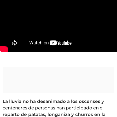
VÍDEOS
CONTACTAR
FIESTAS EN EL ALTO ARAGÓN
FIESTAS DE SAN LORENZO
AGENDA
CARTELERA
Reparto de patatas, longaniza y churros por San Vicente en Huesca
FARMACIAS
HORÓSCOPO
ESQUELAS
CLUB DEL AMIGO MILITANTE
La lluvia no ha desanimado a los oscenses
y
INICIAR SESIÓN
centenares de personas
han participado en el
reparto de patatas, longaniza y churros en la