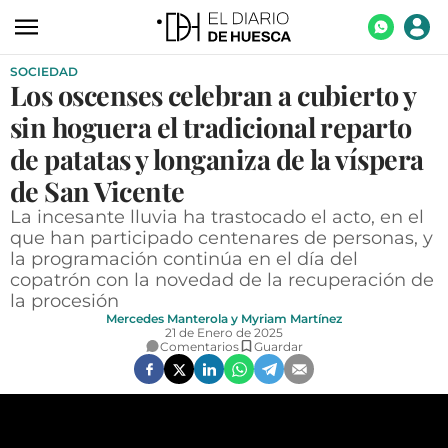
SOCIEDAD
ACTUALIDAD
Los oscenses celebran a cubierto y
ECONOMÍA
sin hoguera el tradicional reparto
TECNOLOGÍA
de patatas y longaniza de la víspera
de San Vicente
TURISMO
La incesante lluvia ha trastocado el acto, en el
AGROALIMENTACIÓN
que han participado centenares de personas, y
la programación continúa en el día del
DEPORTES
copatrón con la novedad de la recuperación de
la procesión
CULTURA
Mercedes Manterola y Myriam Martínez
21 de Enero de 2025
SOCIEDAD
Comentarios
Guardar
OPINIÓN
GALERÍAS