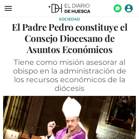
SOCIEDAD
ACTUALIDAD
El Padre Pedro constituye el
ECONOMÍA
Consejo Diocesano de
Asuntos Económicos
TECNOLOGÍA
TURISMO
Tiene como misión asesorar al
obispo en la administración de
AGROALIMENTACIÓN
los recursos económicos de la
DEPORTES
diócesis
CULTURA
SOCIEDAD
OPINIÓN
GALERÍAS