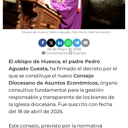
VÍDEOS
CONTACTAR
FIESTAS EN EL ALTO ARAGÓN
FIESTAS DE SAN LORENZO
Obispo de Huesca, Pedro Aguado. Foto María José Sampietro
AGENDA
06 de Mayo de 2026
CARTELERA
Comentarios
Guardar
El obispo de Huesca, el padre Pedro
FARMACIAS
Aguado Cuesta,
ha firmado el decreto por el
HORÓSCOPO
que se constituye el nuevo
Consejo
Diocesano de Asuntos Económicos,
órgano
ESQUELAS
consultivo fundamental para la gestión
responsable y transparente de los bienes de
CLUB DEL AMIGO MILITANTE
la Iglesia diocesana. Fue suscrito con fecha
del 18 de abril de 2026.
INICIAR SESIÓN
Este consejo, previsto por la normativa