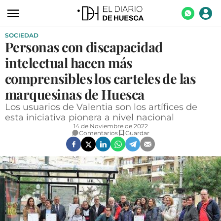
SOCIEDAD
ACTUALIDAD
Personas con discapacidad
ECONOMÍA
intelectual hacen más
TECNOLOGÍA
comprensibles los carteles de las
marquesinas de Huesca
TURISMO
Los usuarios de Valentia son los artífices de
AGROALIMENTACIÓN
esta iniciativa pionera a nivel nacional
14 de Noviembre de 2022
DEPORTES
Comentarios
Guardar
CULTURA
SOCIEDAD
OPINIÓN
GALERÍAS