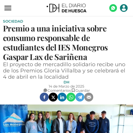
SOCIEDAD
ACTUALIDAD
Premio a una iniciativa sobre
ECONOMÍA
consumo responsable de
TECNOLOGÍA
estudiantes del IES Monegros
Gaspar Lax de Sariñena
TURISMO
El proyecto de mercadillo solidario recibe uno
AGROALIMENTACIÓN
de los Premios Gloria Villalba y se celebrará el
4 de abril en la localidad
DEPORTES
DH
14 de Marzo de 2025
CULTURA
Comentarios
Guardar
SOCIEDAD
OPINIÓN
GALERÍAS