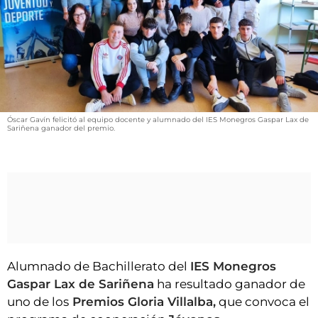
VÍDEOS
CONTACTAR
FIESTAS EN EL ALTO ARAGÓN
FIESTAS DE SAN LORENZO
AGENDA
Óscar Gavín felicitó al equipo docente y alumnado del IES Monegros Gaspar Lax de
Sariñena ganador del premio.
CARTELERA
FARMACIAS
HORÓSCOPO
ESQUELAS
CLUB DEL AMIGO MILITANTE
Alumnado de Bachillerato del
IES Monegros
Gaspar Lax de Sariñena
ha resultado ganador de
INICIAR SESIÓN
uno de los
Premios Gloria Villalba,
que convoca el