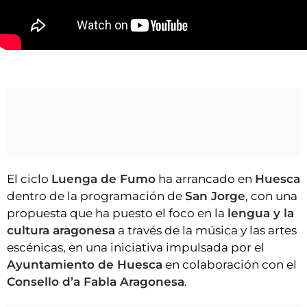
VÍDEOS
CONTACTAR
FIESTAS EN EL ALTO ARAGÓN
Radices abre una nueva edición de Luenga de Fumo.
FIESTAS DE SAN LORENZO
AGENDA
CARTELERA
FARMACIAS
HORÓSCOPO
El ciclo
Luenga de Fumo
ha arrancado en
Huesca
dentro de la programación de
San Jorge
, con una
ESQUELAS
propuesta que ha puesto el foco en la
lengua y la
cultura aragonesa
a través de la música y las artes
CLUB DEL AMIGO MILITANTE
escénicas, en una iniciativa impulsada por el
Ayuntamiento de Huesca
en colaboración con el
INICIAR SESIÓN
Consello d’a Fabla Aragonesa
.