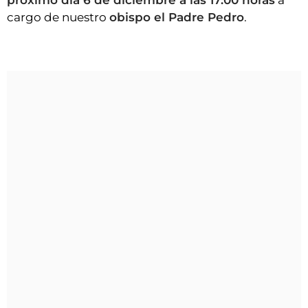
próximo día 6 de diciembre a las 17:00 horas
a
cargo de nuestro
o
bispo el Padre Pedro
.