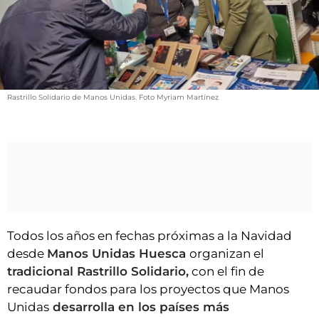
VÍDEOS
CONTACTAR
FIESTAS EN EL ALTO ARAGÓN
FIESTAS DE SAN LORENZO
Rastrillo Solidario de Manos Unidas. Foto Myriam Martínez
AGENDA
CARTELERA
FARMACIAS
HORÓSCOPO
ESQUELAS
Todos los años en fechas próximas a la Navidad
CLUB DEL AMIGO MILITANTE
desde
Manos Unidas Huesca
organizan el
tradicional Rastrillo Solidario,
con el fin de
INICIAR SESIÓN
recaudar fondos para los proyectos que Manos
Unidas
desarrolla en los países más