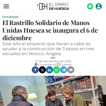
SOCIEDAD
ACTUALIDAD
El Rastrillo Solidario de Manos
ECONOMÍA
Unidas Huesca se inaugura el 6 de
TECNOLOGÍA
diciembre
Este año el proyecto que llevan a cabo es
TURISMO
ayudar a la construcción de 3 pozos en tres
escuelas en Moxico, Angola
AGROALIMENTACIÓN
DH
27 de Noviembre de 2025
DEPORTES
Comentarios
Guardar
CULTURA
SOCIEDAD
OPINIÓN
GALERÍAS