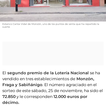
VÍDEOS
CONTACTAR
FIESTAS EN EL ALTO ARAGÓN
Estanco Carlos Vidal de Monzón, uno de los puntos de venta que ha repartido la
FIESTAS DE SAN LORENZO
suerte
AGENDA
CARTELERA
FARMACIAS
HORÓSCOPO
ESQUELAS
El
segundo premio de la Lotería Nacional
se ha
vendido en tres establecimientos de
Monzón,
CLUB DEL AMIGO MILITANTE
Fraga y Sabiñánigo
. El número agraciado en el
sorteo de este sábado, 25 de noviembre, ha sido el
INICIAR SESIÓN
72.850
y le corresponden
12.000 euros por
décimo.