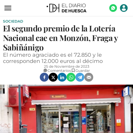
SOCIEDAD
ACTUALIDAD
El segundo premio de la Lotería
ECONOMÍA
Nacional cae en Monzón, Fraga y
TECNOLOGÍA
Sabiñánigo
El número agraciado es el 72.850 y le
TURISMO
corresponden 12.000 euros al décimo
25 de Noviembre de 2023
AGROALIMENTACIÓN
Comentarios
Guardar
DEPORTES
CULTURA
SOCIEDAD
OPINIÓN
GALERÍAS