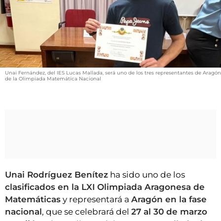
VÍDEOS
CONTACTAR
FIESTAS EN EL ALTO ARAGÓN
FIESTAS DE SAN LORENZO
AGENDA
Unai Fernández, del IES Lucas Mallada, será uno de los tres representantes de Aragón
de la Olimpiada Matemática Nacional
CARTELERA
FARMACIAS
HORÓSCOPO
ESQUELAS
CLUB DEL AMIGO MILITANTE
Unai Rodríguez Benítez
ha sido uno de los
clasificados en la LXI Olimpiada Aragonesa de
INICIAR SESIÓN
Matemáticas
y representará a
Aragón en la fase
nacional
, que se celebrará del
27 al 30 de marzo