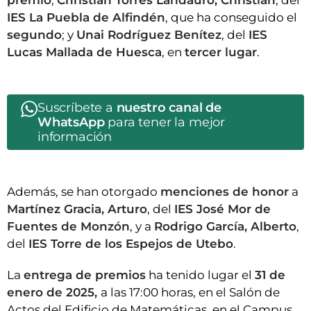
premio
;
Christian Torres Landauro, Christian
, del
IES La Puebla de Alfindén
, que ha conseguido el
segundo
; y
Unai Rodríguez Benítez
, del
IES
Lucas Mallada de Huesca
, en
tercer lugar
.
Suscríbete a
nuestro canal de
WhatsApp
para tener la mejor
información
Además, se han otorgado
menciones de honor
a
Martínez Gracia, Arturo
, del
IES José Mor de
Fuentes de Monzón
, y a
Rodrigo García, Alberto
,
del
IES Torre de los Espejos de Utebo
.
La
entrega de premios
ha tenido lugar el
31 de
enero de 2025,
a las 17:00 horas, en el Salón de
Actos del Edificio de Matemáticas, en el Campus