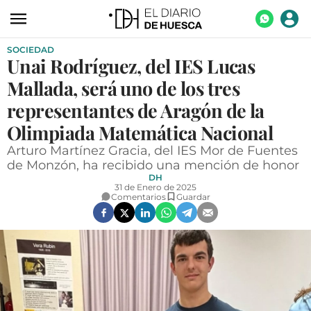
SOCIEDAD
ACTUALIDAD
Unai Rodríguez, del IES Lucas
ECONOMÍA
Mallada, será uno de los tres
TECNOLOGÍA
representantes de Aragón de la
Olimpiada Matemática Nacional
TURISMO
Arturo Martínez Gracia, del IES Mor de Fuentes
AGROALIMENTACIÓN
de Monzón, ha recibido una mención de honor
DH
DEPORTES
31 de Enero de 2025
Comentarios
Guardar
CULTURA
SOCIEDAD
OPINIÓN
GALERÍAS