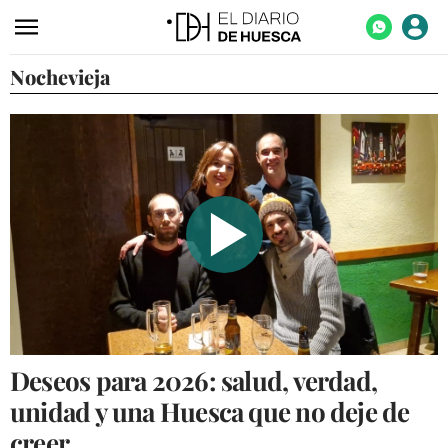
Nochevieja
ACTUALIDAD
ECONOMÍA
TECNOLOGÍA
TURISMO
AGROALIMENTACIÓN
DEPORTES
CULTURA
SOCIEDAD
Deseos para 2026: salud, verdad,
OPINIÓN
unidad y una Huesca que no deje de
GALERÍAS
creer