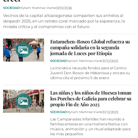
VÍDEOS
01/01/2026
SOCIEDAD
Myriam Martínez Iriarte
CONTACTAR
Vecinos de la capital altoaragonesa comparten sus anhelos al
despedir 2025, en un retrato coral marcado por la esperanza, la
FIESTAS EN EL ALTO ARAGÓN
mirada crítica y el compromiso con el futuro
FIESTAS DE SAN LORENZO
Entarachen-Bosco Global refuerza su
AGENDA
campaña solidaria en la segunda
jornada de Luces por Etiopía
CARTELERA
31/12/2025
SOCIEDAD
Myriam Martínez Iriarte
La iniciativa recauda fondos para el Centro
FARMACIAS
Juvenil Don Bosco de Mekanissa y encara su
última cita el próximo 5 de enero
HORÓSCOPO
ESQUELAS
Las niñas y los niños de Huesca toman
los Porches de Galicia para celebrar su
propio Fin de Año 2025
CLUB DEL AMIGO MILITANTE
31/12/2025
SOCIEDAD
Myriam Martínez Iriarte
Las Campanadas Infantiles han reunido a
INICIAR SESIÓN
familias enteras en una mañana festiva con
música, animación y un ritual adaptado para
los más pequeños