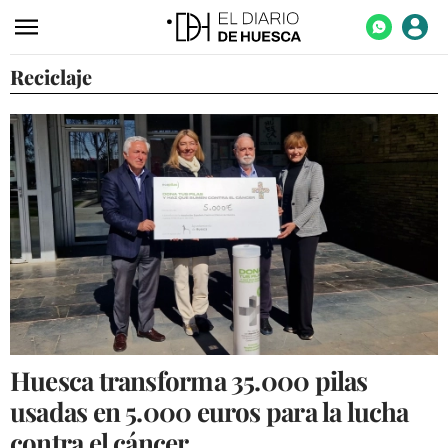
Reciclaje
ACTUALIDAD
ECONOMÍA
TECNOLOGÍA
TURISMO
AGROALIMENTACIÓN
DEPORTES
CULTURA
SOCIEDAD
Huesca transforma 35.000 pilas
OPINIÓN
usadas en 5.000 euros para la lucha
GALERÍAS
contra el cáncer