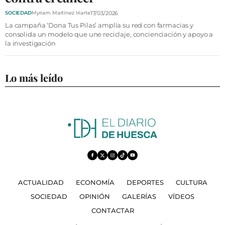
VÍDEOS
17/03/2026
SOCIEDAD
Myriam Martínez Iriarte
CONTACTAR
La campaña ‘Dona Tus Pilas’ amplía su red con farmacias y
consolida un modelo que une reciclaje, concienciación y apoyo a
FIESTAS EN EL ALTO ARAGÓN
la investigación
FIESTAS DE SAN LORENZO
AGENDA
Lo más leído
CARTELERA
FARMACIAS
HORÓSCOPO
ESQUELAS
CLUB DEL AMIGO MILITANTE
ACTUALIDAD
ECONOMÍA
DEPORTES
CULTURA
SOCIEDAD
OPINIÓN
GALERÍAS
VÍDEOS
INICIAR SESIÓN
CONTACTAR