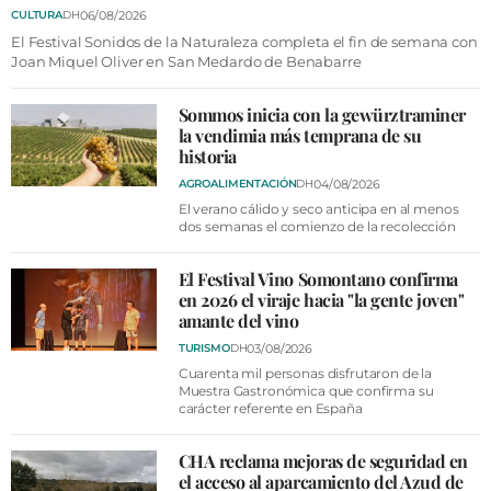
VÍDEOS
06/08/2026
CULTURA
DH
CONTACTAR
El Festival Sonidos de la Naturaleza completa el fin de semana con
Joan Miquel Oliver en San Medardo de Benabarre
FIESTAS EN EL ALTO ARAGÓN
Sommos inicia con la gewürztraminer
FIESTAS DE SAN LORENZO
la vendimia más temprana de su
historia
AGENDA
04/08/2026
AGROALIMENTACIÓN
DH
CARTELERA
El verano cálido y seco anticipa en al menos
dos semanas el comienzo de la recolección
FARMACIAS
El Festival Vino Somontano confirma
HORÓSCOPO
en 2026 el viraje hacia "la gente joven"
amante del vino
ESQUELAS
03/08/2026
TURISMO
DH
Cuarenta mil personas disfrutaron de la
CLUB DEL AMIGO MILITANTE
Muestra Gastronómica que confirma su
carácter referente en España
INICIAR SESIÓN
CHA reclama mejoras de seguridad en
el acceso al aparcamiento del Azud de