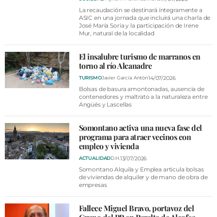
La recaudación se destinará íntegramente a
ASIC en una jornada que incluirá una charla de
José María Soria y la participación de Irene
Mur, natural de la localidad
El insalubre turismo de marranos en
torno al río Alcanadre
14/07/2026
TURISMO
Javier García Antón
Bolsas de basura amontonadas, ausencia de
contenedores y maltrato a la naturaleza entre
Angüés y Lascellas
Somontano activa una nueva fase del
programa para atraer vecinos con
empleo y vivienda
13/07/2026
ACTUALIDAD
D.H.
Somontano Alquila y Emplea articula bolsas
de viviendas de alquiler y de mano de obra de
empresas
Fallece Miguel Bravo, portavoz del