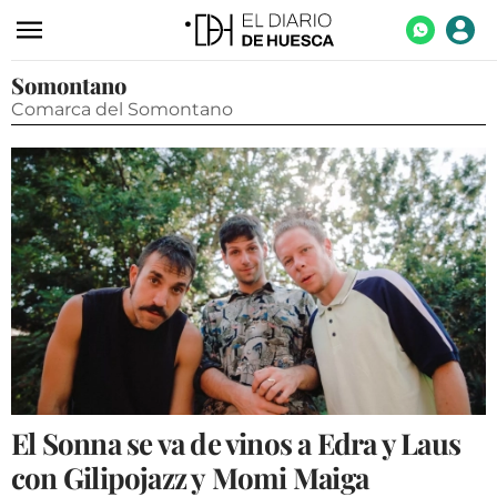
Somontano
ACTUALIDAD
Comarca del Somontano
ECONOMÍA
TECNOLOGÍA
TURISMO
AGROALIMENTACIÓN
DEPORTES
CULTURA
SOCIEDAD
OPINIÓN
El Sonna se va de vinos a Edra y Laus
GALERÍAS
con Gilipojazz y Momi Maiga