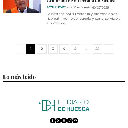
Grupo del PP en Peralta de Alcofea
10/07/2026
ACTUALIDAD
Javier García Antón
Se destacó por su defensa y promoción del
rico patrimonio del pueblo y por el servicio a
sus vecinos
1
2
3
4
5
…
25
Lo más leído