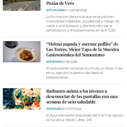
Pozán de Vero
02/08/2026
ACTUALIDAD
D.H.
La formación denuncia que se producen
maniobras indebidas, accidentes y riesgo de
caída a una acequia y plantea reforzar la
señalización y el balizamiento en la A-1232
“Melosa papada y oscense pollito” de
Las Torres, Mejor Tapa de la Muestra
Gastronómica del Somontano
01/08/2026
SOCIEDAD
El restaurante oscense acumula un título más
en su ejecutoria dentro del festival
barbastrense
Barbastro anima a los jóvenes a
desconectar de las pantallas con una
semana de ocio saludable
27/07/2026
SOCIEDAD
DH
El Ayuntamiento impulsará del 3 al 7 de agosto
la iniciativa 'Modo Libre: ON'