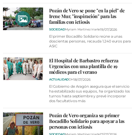
Pozán de Vero se pone "en la piel" de
Irene Mur, "inspiración" para las
familias con ictiosis
19/07/2026
SOCIEDAD
Myriam Martínez Iriarte
El primer Bocadillo Solidario reúne a unas
doscientas personas, recauda 1.240 euros para
ASIC
El Hospital de Barbastro refuerza
Urgencias con una plantilla de 19
médicos para el verano
18/07/2026
ACTUALIDAD
DH
El Gobierno de Aragón asegura que el servicio
ha estabilizado sus equipos, ha organizado los
turnos hasta septiembre y prevé incorporar
dos facultativos más
Pozán de Vero organiza su primer
Bocadillo Solidario para apoyar a las
personas con ictiosis
17/07/2026
SOCIEDAD
Myriam Martínez Iriarte