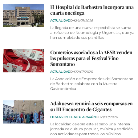
El Hospital de Barbastro incorpora una
cuarta oncóloga
24/07/2026
ACTUALIDAD
DH
La llegada de una nueva especialista se suma
al refuerzo de Neumología y Urgencias, que ya
han completado sus plantillas
Comercios asociados a la AESB venden
las pulseras para el Festival Vino
Somontano
22/07/2026
ACTUALIDAD
DH
La Asociación de Empresarios del Somontano
de Barbastro colabora con la Muestra
Gastronómica
Adahuesca reunirá a seis comparsas en
su III Encuentro de Gigantes
21/07/2026
FIESTAS EN EL ALTO ARAGÓN
DH
La localidad celebra este sábado una intensa
jornada de cultura popular, música y tradición
con actividades para todos los públicos