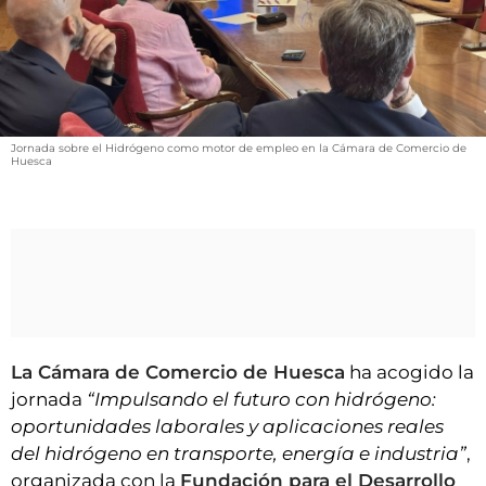
VÍDEOS
CONTACTAR
FIESTAS EN EL ALTO ARAGÓN
FIESTAS DE SAN LORENZO
Jornada sobre el Hidrógeno como motor de empleo en la Cámara de Comercio de
AGENDA
Huesca
CARTELERA
FARMACIAS
HORÓSCOPO
ESQUELAS
La Cámara de Comercio de Huesca
ha acogido la
CLUB DEL AMIGO MILITANTE
jornada
“Impulsando el futuro con hidrógeno:
oportunidades laborales y aplicaciones reales
INICIAR SESIÓN
del hidrógeno en transporte, energía e industria”
,
organizada con la
Fundación para el Desarrollo