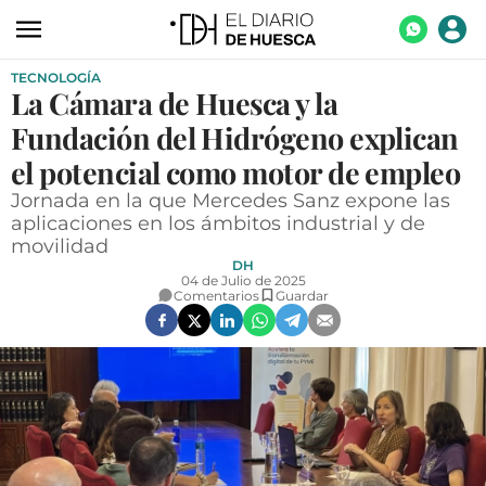
TECNOLOGÍA
ACTUALIDAD
La Cámara de Huesca y la
ECONOMÍA
Fundación del Hidrógeno explican
TECNOLOGÍA
el potencial como motor de empleo
Jornada en la que Mercedes Sanz expone las
TURISMO
aplicaciones en los ámbitos industrial y de
movilidad
AGROALIMENTACIÓN
DH
04 de Julio de 2025
DEPORTES
Comentarios
Guardar
CULTURA
SOCIEDAD
OPINIÓN
GALERÍAS