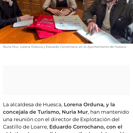
VÍDEOS
CONTACTAR
FIESTAS EN EL ALTO ARAGÓN
FIESTAS DE SAN LORENZO
AGENDA
Nuria Mur, Lorena Orduna y Eduardo Corrochano, en el Ayuntamiento de Huesca
CARTELERA
FARMACIAS
HORÓSCOPO
ESQUELAS
CLUB DEL AMIGO MILITANTE
La alcaldesa de Huesca,
Lorena Orduna, y la
concejala de Turismo, Nuria Mur
, han mantenido
INICIAR SESIÓN
una reunión con el director de Explotación del
Castillo de Loarre,
Eduardo Corrochano, con el