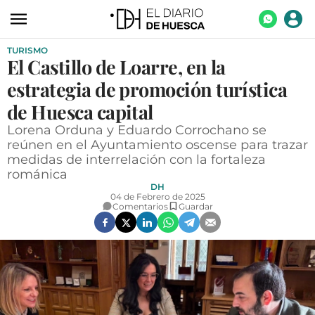
TURISMO
ACTUALIDAD
El Castillo de Loarre, en la
ECONOMÍA
estrategia de promoción turística
TECNOLOGÍA
de Huesca capital
Lorena Orduna y Eduardo Corrochano se
TURISMO
reúnen en el Ayuntamiento oscense para trazar
medidas de interrelación con la fortaleza
AGROALIMENTACIÓN
románica
DEPORTES
DH
04 de Febrero de 2025
Comentarios
Guardar
CULTURA
SOCIEDAD
OPINIÓN
GALERÍAS