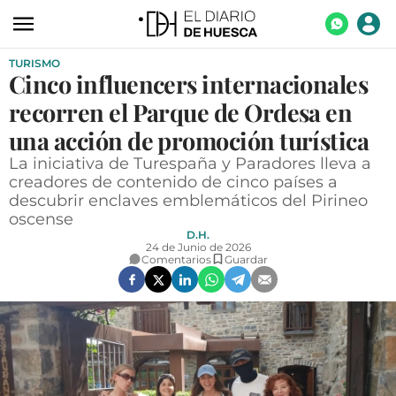
TURISMO
ACTUALIDAD
Cinco influencers internacionales
ECONOMÍA
recorren el Parque de Ordesa en
TECNOLOGÍA
una acción de promoción turística
La iniciativa de Turespaña y Paradores lleva a
TURISMO
creadores de contenido de cinco países a
descubrir enclaves emblemáticos del Pirineo
AGROALIMENTACIÓN
oscense
DEPORTES
D.H.
24 de Junio de 2026
Comentarios
Guardar
CULTURA
SOCIEDAD
OPINIÓN
GALERÍAS