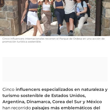
VÍDEOS
CONTACTAR
FIESTAS EN EL ALTO ARAGÓN
FIESTAS DE SAN LORENZO
AGENDA
Cinco influencers internacionales recorren el Parque de Ordesa en una acción de
promoción turística sostenible.
CARTELERA
FARMACIAS
HORÓSCOPO
ESQUELAS
CLUB DEL AMIGO MILITANTE
Cinco
influencers especializados en naturaleza y
turismo sostenible de Estados Unidos,
INICIAR SESIÓN
Argentina, Dinamarca, Corea del Sur y México
han recorrido
paisajes más emblemáticos del