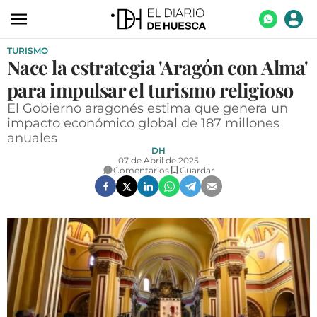
TURISMO
ACTUALIDAD
Nace la estrategia 'Aragón con Alma'
ECONOMÍA
para impulsar el turismo religioso
TECNOLOGÍA
El Gobierno aragonés estima que genera un
impacto económico global de 187 millones
TURISMO
anuales
DH
AGROALIMENTACIÓN
07 de Abril de 2025
Comentarios
Guardar
DEPORTES
CULTURA
SOCIEDAD
OPINIÓN
GALERÍAS