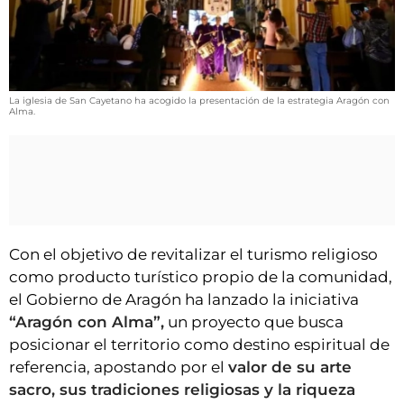
VÍDEOS
CONTACTAR
AGENDA
CARTELERA
La iglesia de San Cayetano ha acogido la presentación de la estrategia Aragón con
Alma.
FARMACIAS
HORÓSCOPO
ESQUELAS
CLUB DEL AMIGO MILITANTE
Con el objetivo de revitalizar el turismo religioso
como producto turístico propio de la comunidad,
INICIAR SESIÓN
el Gobierno de Aragón ha lanzado la iniciativa
“Aragón con Alma”,
un proyecto que busca
posicionar el territorio como destino espiritual de
referencia, apostando por el
valor de su arte
sacro, sus tradiciones religiosas y la riqueza