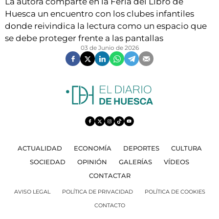
VÍDEOS
La autora comparte en la Feria del Libro de
Huesca un encuentro con los clubes infantiles
CONTACTAR
donde reivindica la lectura como un espacio que
FIESTAS EN EL ALTO ARAGÓN
se debe proteger frente a las pantallas
03 de Junio de 2026
FIESTAS DE SAN LORENZO
AGENDA
CARTELERA
FARMACIAS
HORÓSCOPO
ESQUELAS
ACTUALIDAD
ECONOMÍA
DEPORTES
CULTURA
SOCIEDAD
OPINIÓN
GALERÍAS
VÍDEOS
CLUB DEL AMIGO MILITANTE
CONTACTAR
AVISO LEGAL
POLÍTICA DE PRIVACIDAD
POLÍTICA DE COOKIES
INICIAR SESIÓN
CONTACTO