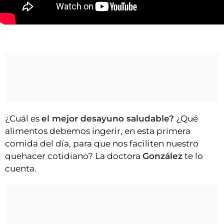
VÍDEOS
CONTACTAR
¿Cuál es el mejor desayuno saludable?
FIESTAS EN EL ALTO ARAGÓN
FIESTAS DE SAN LORENZO
AGENDA
CARTELERA
FARMACIAS
¿Cuál es
el mejor desayuno saludable?
¿Qué
HORÓSCOPO
alimentos debemos ingerir, en esta primera
comida del día, para que nos faciliten nuestro
ESQUELAS
quehacer cotidiano? La doctora
González
te lo
cuenta.
CLUB DEL AMIGO MILITANTE
INICIAR SESIÓN