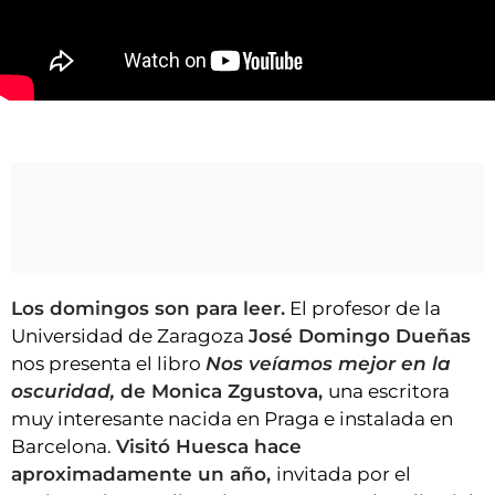
VÍDEOS
CONTACTAR
FIESTAS EN EL ALTO ARAGÓN
José Domingo Dueñas recomienda Nos veíamos mejor en la oscuridad, de Monica
FIESTAS DE SAN LORENZO
Zgustova
AGENDA
CARTELERA
FARMACIAS
HORÓSCOPO
Los domingos son para leer.
El profesor de la
ESQUELAS
Universidad de Zaragoza
José Domingo Dueñas
nos presenta el libro
Nos veíamos mejor en la
CLUB DEL AMIGO MILITANTE
oscuridad,
de Monica Zgustova,
una escritora
muy interesante nacida en Praga e instalada en
INICIAR SESIÓN
Barcelona.
Visitó Huesca hace
aproximadamente un año,
invitada por el