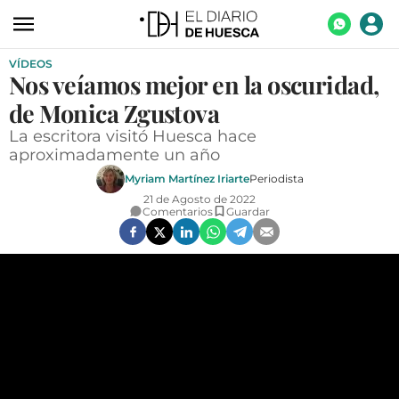
VÍDEOS
ACTUALIDAD
Nos veíamos mejor en la oscuridad,
ECONOMÍA
de Monica Zgustova
TECNOLOGÍA
La escritora visitó Huesca hace
aproximadamente un año
TURISMO
Myriam Martínez Iriarte
Periodista
21 de Agosto de 2022
AGROALIMENTACIÓN
Comentarios
Guardar
DEPORTES
CULTURA
SOCIEDAD
OPINIÓN
GALERÍAS