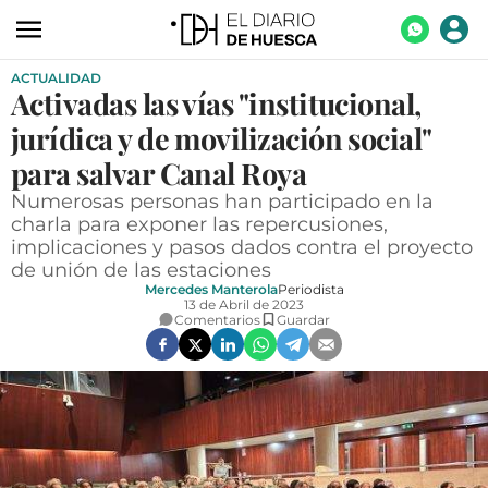
ACTUALIDAD
ACTUALIDAD
Activadas las vías "institucional,
ECONOMÍA
jurídica y de movilización social"
TECNOLOGÍA
para salvar Canal Roya
Numerosas personas han participado en la
TURISMO
charla para exponer las repercusiones,
implicaciones y pasos dados contra el proyecto
AGROALIMENTACIÓN
de unión de las estaciones
DEPORTES
Mercedes Manterola
Periodista
13 de Abril de 2023
Comentarios
Guardar
CULTURA
SOCIEDAD
OPINIÓN
GALERÍAS