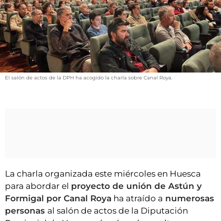
VÍDEOS
CONTACTAR
FIESTAS EN EL ALTO ARAGÓN
FIESTAS DE SAN LORENZO
AGENDA
El salón de actos de la DPH ha acogido la charla sobre Canal Roya.
CARTELERA
FARMACIAS
HORÓSCOPO
ESQUELAS
CLUB DEL AMIGO MILITANTE
La charla organizada este miércoles en Huesca
para abordar el
proyecto de unión de Astún y
INICIAR SESIÓN
Formigal por Canal Roya
ha atraído a
numerosas
personas
al salón de actos de la Diputación