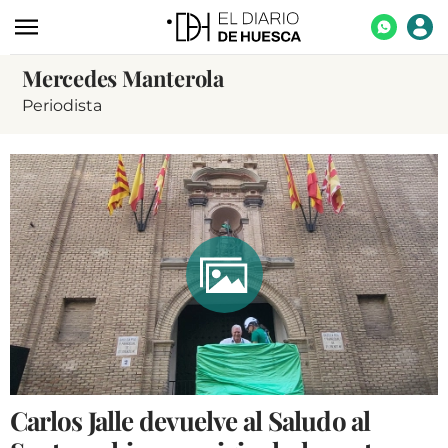
Mercedes Manterola
ACTUALIDAD
Periodista
ECONOMÍA
TECNOLOGÍA
TURISMO
AGROALIMENTACIÓN
DEPORTES
CULTURA
SOCIEDAD
OPINIÓN
Carlos Jalle devuelve al Saludo al
GALERÍAS