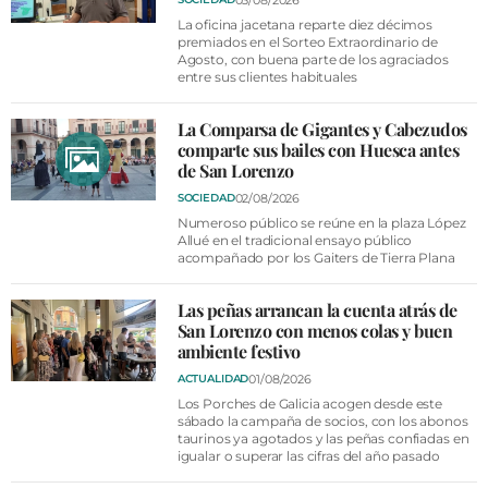
La oficina jacetana reparte diez décimos
premiados en el Sorteo Extraordinario de
Agosto, con buena parte de los agraciados
entre sus clientes habituales
La Comparsa de Gigantes y Cabezudos
comparte sus bailes con Huesca antes
de San Lorenzo
02/08/2026
SOCIEDAD
Numeroso público se reúne en la plaza López
Allué en el tradicional ensayo público
acompañado por los Gaiters de Tierra Plana
Las peñas arrancan la cuenta atrás de
San Lorenzo con menos colas y buen
ambiente festivo
01/08/2026
ACTUALIDAD
Los Porches de Galicia acogen desde este
sábado la campaña de socios, con los abonos
taurinos ya agotados y las peñas confiadas en
igualar o superar las cifras del año pasado