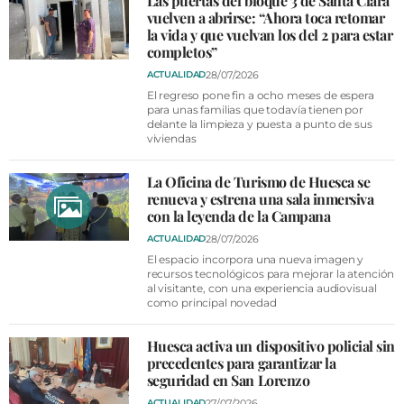
Las puertas del bloque 3 de Santa Clara
vuelven a abrirse: “Ahora toca retomar
la vida y que vuelvan los del 2 para estar
completos”
28/07/2026
ACTUALIDAD
El regreso pone fin a ocho meses de espera
para unas familias que todavía tienen por
delante la limpieza y puesta a punto de sus
viviendas
La Oficina de Turismo de Huesca se
renueva y estrena una sala inmersiva
con la leyenda de la Campana
28/07/2026
ACTUALIDAD
El espacio incorpora una nueva imagen y
recursos tecnológicos para mejorar la atención
al visitante, con una experiencia audiovisual
como principal novedad
Huesca activa un dispositivo policial sin
precedentes para garantizar la
seguridad en San Lorenzo
27/07/2026
ACTUALIDAD