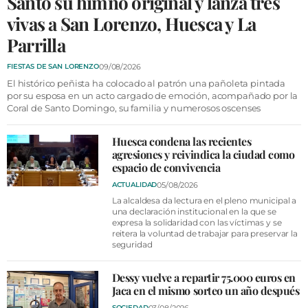
Santo su himno original y lanza tres
VÍDEOS
vivas a San Lorenzo, Huesca y La
CONTACTAR
Parrilla
FIESTAS EN EL ALTO ARAGÓN
09/08/2026
FIESTAS DE SAN LORENZO
FIESTAS DE SAN LORENZO
El histórico peñista ha colocado al patrón una pañoleta pintada
por su esposa en un acto cargado de emoción, acompañado por la
AGENDA
Coral de Santo Domingo, su familia y numerosos oscenses
CARTELERA
Huesca condena las recientes
agresiones y reivindica la ciudad como
FARMACIAS
espacio de convivencia
HORÓSCOPO
05/08/2026
ACTUALIDAD
La alcaldesa da lectura en el pleno municipal a
ESQUELAS
una declaración institucional en la que se
expresa la solidaridad con las víctimas y se
reitera la voluntad de trabajar para preservar la
CLUB DEL AMIGO MILITANTE
seguridad
INICIAR SESIÓN
Dessy vuelve a repartir 75.000 euros en
Jaca en el mismo sorteo un año después
03/08/2026
SOCIEDAD