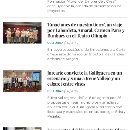
Formación "Aprende, Emprende y Crea"
concluye con la jornada de presentación de
proyectos
'Emociones de nuestra tierra', un viaje
por Labordeta, Amaral, Carmen París y
Bunbury en el Teatro Olimpia
29/07/2026
CULTURA
El nuevo espectáculo de Emociones a la Carta
ofrece este domingo un tributo a los grandes
artistas de Aragón
Jorearte convierte la Galliguera en un
escenario y suma a Irene Vallejo y un
cabaret entre vinos
28/07/2026
CULTURA
El festival regresa del 1 al 8 de agosto con 26
propuestas en seis municipios y amplía su
apuesta por la cultura ligada al territorio con
literatura y espectáculos en las bodegas Edra y
Pegalaz