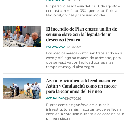
El operativo se activará del 7 al 16 de agosto y
contará con más de 330 agentes de Policía
Nacional, drones y cámaras móviles
El incendio de Plan encara un fin de
semana clave con la llegada de un
descenso térmico
24/07/2026
ACTUALIDAD
Los medios aéreos continúan trabajando en la
zona y el fuego no avanza de perímetro, pero
que se reactiva con facilidad por las altas
temperaturas y el pino negro
Azcón reivindica la telecabina entre
Astún y Candanchú como un motor
para la economía del Pirineo
23/07/2026
ACTUALIDAD
El presidente aragonés valora que es la
infraestructura más importante que se lleva a
cabo en la cordillera durante la colocación de la
primera piedra