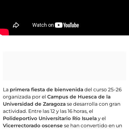
VÍDEOS
CONTACTAR
FIESTAS EN EL ALTO ARAGÓN
FIESTAS DE SAN LORENZO
Fiesta de bienvenida en el Campus de Huesca
AGENDA
CARTELERA
FARMACIAS
HORÓSCOPO
ESQUELAS
La
primera fiesta de bienvenida
del curso 25-26
organizada por el
Campus de Huesca de la
CLUB DEL AMIGO MILITANTE
Universidad de Zaragoza
se desarrolla con gran
actividad. Entre las 12 y las 16 horas, el
INICIAR SESIÓN
Polideportivo Universitario Río Isuela
y el
Vicerrectorado oscense
se han convertido en un