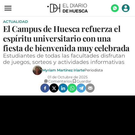
ACTUALIDAD
ACTUALIDAD
El Campus de Huesca refuerza el
ECONOMÍA
espíritu universitario con una
TECNOLOGÍA
fiesta de bienvenida muy celebrada
Estudiantes de todas las facultades disfrutan
TURISMO
de juegos, sorteos y actividades informativas
AGROALIMENTACIÓN
Myriam Martínez Iriarte
Periodista
01 de Octubre de 2025
DEPORTES
Comentarios
Guardar
CULTURA
SOCIEDAD
OPINIÓN
GALERÍAS