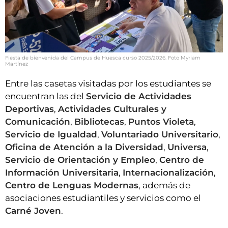
Fiesta de bienvenida del Campus de Huesca curso 2025/2026. Foto Myriam
Martínez
Entre las casetas visitadas por los estudiantes se
encuentran las del
Servicio de Actividades
Deportivas
,
Actividades Culturales y
Comunicación
,
Bibliotecas
,
Puntos Violeta
,
Servicio de Igualdad
,
Voluntariado Universitario
,
Oficina de Atención a la Diversidad
,
Universa
,
Servicio de Orientación y Empleo
,
Centro de
Información Universitaria
,
Internacionalización
,
Centro de Lenguas Modernas
, además de
asociaciones estudiantiles y servicios como el
Carné Joven
.