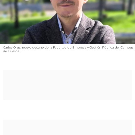
VÍDEOS
CONTACTAR
FIESTAS EN EL ALTO ARAGÓN
FIESTAS DE SAN LORENZO
AGENDA
Carlos Orús, nuevo decano de la Facultad de Empresa y Gestión Pública del Campus
de Huesca.
CARTELERA
FARMACIAS
HORÓSCOPO
ESQUELAS
CLUB DEL AMIGO MILITANTE
INICIAR SESIÓN