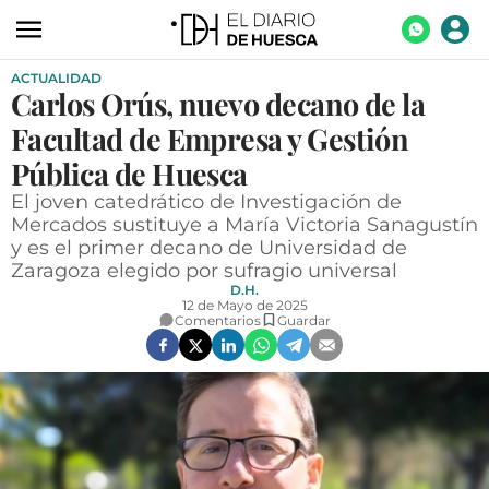
ACTUALIDAD
ACTUALIDAD
Carlos Orús, nuevo decano de la
ECONOMÍA
Facultad de Empresa y Gestión
TECNOLOGÍA
Pública de Huesca
El joven catedrático de Investigación de
TURISMO
Mercados sustituye a María Victoria Sanagustín
y es el primer decano de Universidad de
AGROALIMENTACIÓN
Zaragoza elegido por sufragio universal
DEPORTES
D.H.
12 de Mayo de 2025
Comentarios
Guardar
CULTURA
SOCIEDAD
OPINIÓN
GALERÍAS