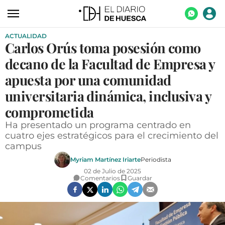
ACTUALIDAD
ACTUALIDAD
Carlos Orús toma posesión como
ECONOMÍA
decano de la Facultad de Empresa y
TECNOLOGÍA
apuesta por una comunidad
universitaria dinámica, inclusiva y
TURISMO
comprometida
AGROALIMENTACIÓN
Ha presentado un programa centrado en
DEPORTES
cuatro ejes estratégicos para el crecimiento del
campus
CULTURA
Myriam Martínez Iriarte
Periodista
SOCIEDAD
02 de Julio de 2025
Comentarios
Guardar
OPINIÓN
GALERÍAS