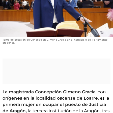
VÍDEOS
CONTACTAR
FIESTAS EN EL ALTO ARAGÓN
FIESTAS DE SAN LORENZO
AGENDA
Toma de posesión de Concepción Gimeno Gracia en el hemiciclo del Parlamento
aragonés.
CARTELERA
FARMACIAS
HORÓSCOPO
ESQUELAS
CLUB DEL AMIGO MILITANTE
La magistrada Concepción Gimeno Gracia
, con
orígenes en la localidad oscense de Loarre
, es la
INICIAR SESIÓN
primera mujer en ocupar el puesto de Justicia
de Aragón,
la tercera institución de la Aragón, tras