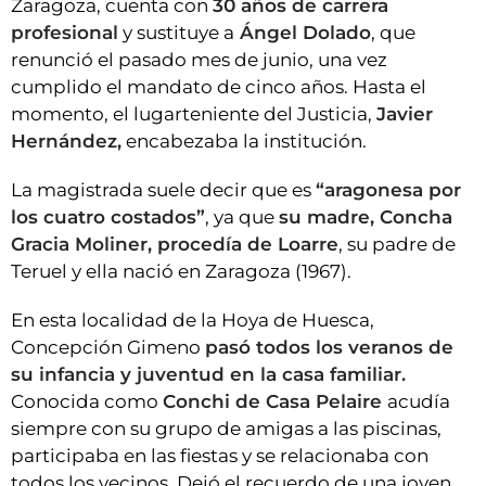
Zaragoza, cuenta con
30 años de carrera
profesional
y sustituye a
Ángel Dolado
, que
renunció el pasado mes de junio, una vez
cumplido el mandato de cinco años. Hasta el
momento, el lugarteniente del Justicia,
Javier
Hernández,
encabezaba la institución.
La magistrada suele decir que es
“aragonesa por
los cuatro costados”
, ya que
su madre, Concha
Gracia Moliner, procedía de Loarre
, su padre de
Teruel y ella nació en Zaragoza (1967).
En esta localidad de la Hoya de Huesca,
Concepción Gimeno
pasó todos los veranos de
su infancia y juventud en la casa familiar.
Conocida como
Conchi de Casa Pelaire
acudía
siempre con su grupo de amigas a las piscinas,
participaba en las fiestas y se relacionaba con
todos los vecinos. Dejó el recuerdo de una joven